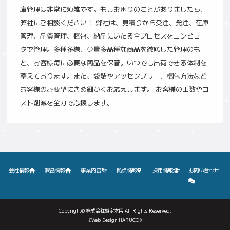
庫管理は非常に煩雑です。もしお困りのことがありましたら、
弊社にご相談ください！ 弊社は、見積りから受注、発注、在庫
管理、品質管理、梱包、納品にいたる全プロセスをコンピュー
タで管理。多種多様、少量多品種な商品を徹底した管理のも
と、お客様毎に必要な商品を保管。いつでも出荷できる体制を
整えております。また、袋詰やアッセンブリー、梱包方法など
お客様のご要望にきめ細かくお応えします。 お客様の工数やコ
スト削減を全力で応援します。
会社情報
製品情報
事業内容
拠点情報
採用情報
お問い合わせ
Copyright©
株式会社鋲定本店
All Rights Reserved.
《Web Design:HARUCO》